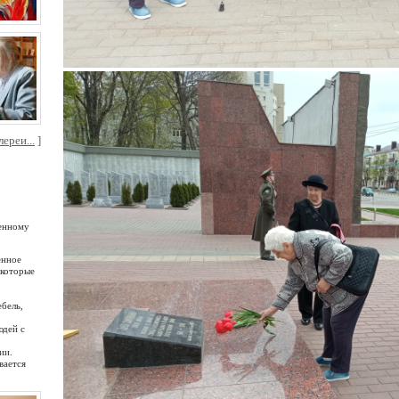
ереи...
]
менному
енное
 которые
бель,
юдей с
ии.
вается