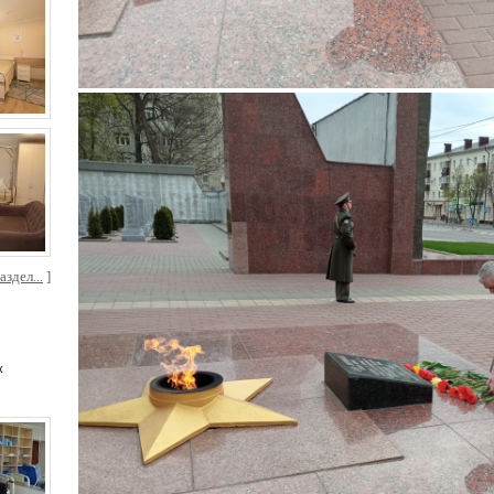
здел...
]
х