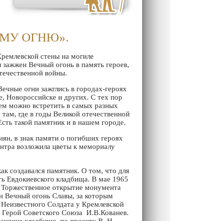
МУ ОГНЮ».
емлевской стены на могиле
 зажжен Вечный огонь в память героев,
течественной войны.
ые огни зажглись в городах-героях
е, Новороссийске и других. С тех пор
м можно встретить в самых разных
 там, где в годы Великой отечественной
сть такой памятник и в нашем городе.
н, в знак памяти о погибших героях
нтра возложила цветы к мемориалу
создавался памятник. О том, что для
ь Евдокиевского кладбища. В мае 1965
. Торжественное открытие монумента
ён Вечный огонь Славы, за которым
е Неизвестного Солдата у Кремлевской
 Герой Советского Союза И.В.Кованев.