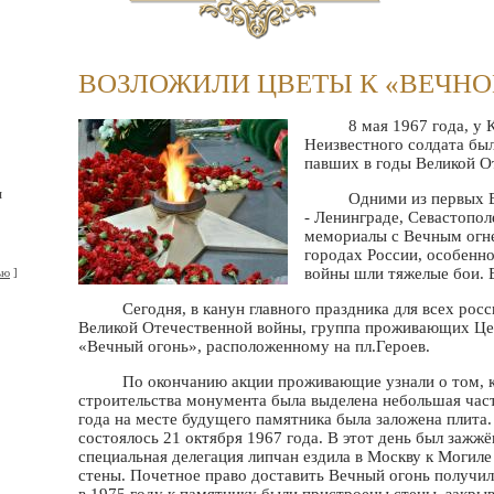
ВОЗЛОЖИЛИ ЦВЕТЫ К «ВЕЧНО
8 мая 1967 года, у Кр
Неизвестного солдата был
павших в годы Великой О
я
Одними из первых Вечн
- Ленинграде, Севастопол
мемориалы с Вечным огне
городах России, особенно
войны шли тяжелые бои. Е
ью
]
Сегодня, в канун главного праздника для всех россия
Великой Отечественной войны, группа проживающих Це
«Вечный огонь», расположенному на пл.Героев.
По окончанию акции проживающие узнали о том, как 
строительства монумента была выделена небольшая част
года на месте будущего памятника была заложена плита
состоялось 21 октября 1967 года. В этот день был зажж
специальная делегация липчан ездила в Москву к Могил
стены. Почетное право доставить Вечный огонь получил