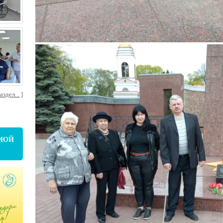
здел...
]
МОЙ