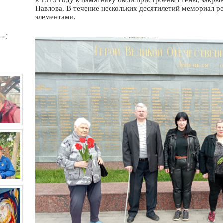
в 1975 году к памятнику были пристроены стены, закры
Павлова. В течение нескольких десятилетий мемориал р
элементами.
.
ью
]