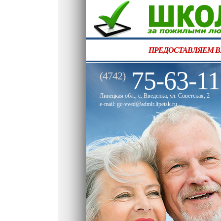
ПР
75-63-11
(4742)
Липецкая обл., с. Введенка, ул. Советская, 2
e-mail: gc-vved@admlr.lipetsk.ru