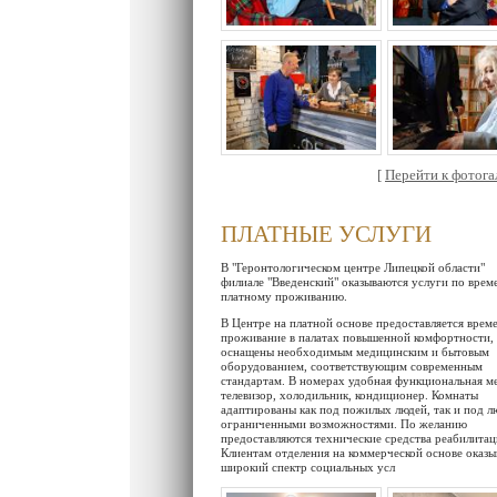
[
Перейти к фотогал
ПЛАТНЫЕ УСЛУГИ
В "Геронтологическом центре Липецкой области"
филиале "Введенский" оказываются услуги по вре
платному проживанию.
В Центре на платной основе предоставляется врем
проживание в палатах повышенной комфортности,
оснащены необходимым медицинским и бытовым
оборудованием, соответствующим современным
стандартам. В номерах удобная функциональная ме
телевизор, холодильник, кондиционер. Комнаты
адаптированы как под пожилых людей, так и под л
ограниченными возможностями. По желанию
предоставляются технические средства реабилитац
Клиентам отделения на коммерческой основе оказы
широкий спектр социальных усл