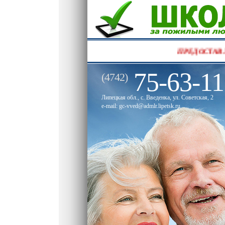
ПР
75-63-11
(4742)
Липецкая обл., с. Введенка, ул. Советская, 2
e-mail: gc-vved@admlr.lipetsk.ru