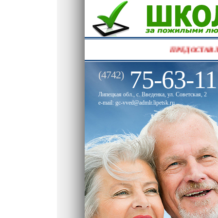
ПР
75-63-11
(4742)
Липецкая обл., с. Введенка, ул. Советская, 2
e-mail: gc-vved@admlr.lipetsk.ru