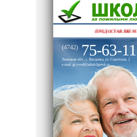
ПРЕДО
75-63-11
(4742)
Липецкая обл., с. Введенка, ул. Советская, 2
e-mail: gc-vved@admlr.lipetsk.ru